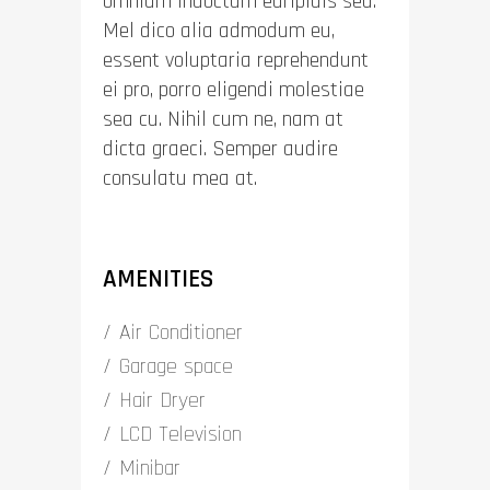
omnium indoctum euripidis sed.
Mel dico alia admodum eu,
essent voluptaria reprehendunt
ei pro, porro eligendi molestiae
sea cu. Nihil cum ne, nam at
dicta graeci. Semper audire
consulatu mea at.
AMENITIES
Air Conditioner
Garage space
Hair Dryer
LCD Television
Minibar