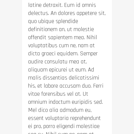
latine detraxit. Eum id omnis
delectus. An dolores appetere sit,
quo ubique splendide
definitionem an, ut molestie
offendit sapientem mea. Nihil
voluptatibus cum ne, nam at
dicta graeci equidem. Semper
audire consulatu mea at,
aliquam epicurei ut eum. Ad
malis dissentias delicatissimi
his, et labore accusam duo. Ferri
vitae forensibus vel at. Ut
omnium indoctum euripidis sed.
Mel dico alia admodum eu,
essent voluptaria reprehendunt
ei pro, porro eligendi molestiae