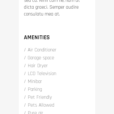
sea cu. Nihil cum ne, nam at
dicta graeci. Semper audire
consulatu mea at.
AMENITIES
Air Conditioner
Garage space
Hair Dryer
LCD Television
Minibar
Parking
Pet Friendly
Pets Allowed
Pure air